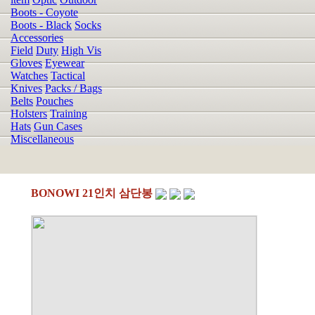
Boots - Coyote
Boots - Black
Socks
Accessories
Field
Duty
High Vis
Gloves
Eyewear
Watches
Tactical
Knives
Packs / Bags
Belts
Pouches
Holsters
Training
Hats
Gun Cases
Miscellaneous
BONOWI 21인치 삼단봉