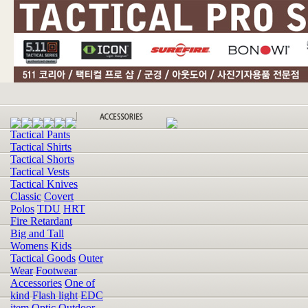
Tactical Pants
Tactical Shirts
Tactical Shorts
Tactical Vests
Tactical Knives
Classic
Covert
Polos
TDU
HRT
Fire Retardant
Big and Tall
Womens
Kids
Tactical Goods
Outer
Wear
Footwear
Accessories
One of
kind
Flash light
EDC
item
Optic
Outdoor